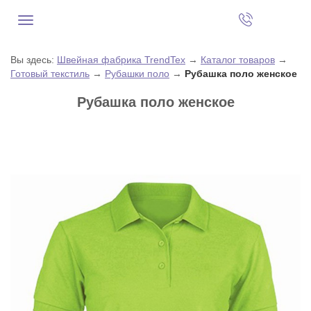
Вы здесь:
Швейная фабрика TrendTex
→
Каталог товаров
→
Готовый текстиль
→
Рубашки поло
→
Рубашка поло женское
Рубашка поло женское