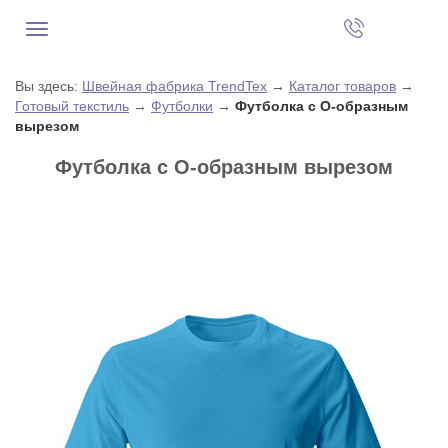
Вы здесь:
Швейная фабрика TrendTex
→
Каталог товаров
→
Готовый текстиль
→
Футболки
→
Футболка с О-образным
вырезом
Футболка с О-образным вырезом