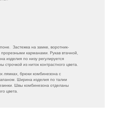
епоне. Застежка на замке, воротник-
 и прорезными карманами. Рукав втачной,
ина изделия по низу регулируется
ы строчкой из ниток контрастного цвета.
х лямках, брюки комбинезона с
апаном. Ширина изделия по талии
езинки. Швы комбинезона отделаны
ого цвета.