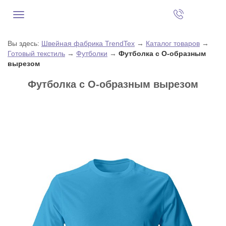
Вы здесь:
Швейная фабрика TrendTex
→
Каталог товаров
→
Готовый текстиль
→
Футболки
→
Футболка с О-образным
вырезом
Футболка с О-образным вырезом