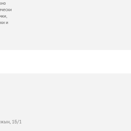
жно
ически
чки,
ки и
ржын, 1Б/1