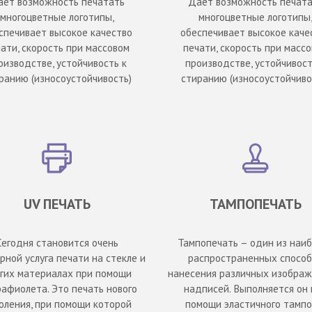
ает возможность печатать
Дает возможность печата
многоцветные логотипы,
многоцветные логотипы
спечивает высокое качество
обеспечивает высокое каче
ати, скорость при массовом
печати, скорость при масс
оизводстве, устойчивость к
производстве, устойчивост
ранию (износоустойчивость)
стиранию (износоустойчиво
UV ПЕЧАТЬ
ТАМПОПЕЧАТЬ
Сегодня становится очень
Тампопечать – один из наи
рной услуга печати на стекле и
распространенных способ
гих материалах при помощи
нанесения различных изображ
рафиолета. Это печать нового
надписей. Выполняется он 
оления, при помощи которой
помощи эластичного тампо