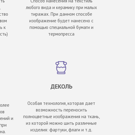
ть
Способ нанесения на текстиль
,
любого вида и керамику при малых
ство
тиражах. При данном способе
овом
изображение будет нанесено с
ь к
помощью специальной бумаги и
сть)
термопресса
ДЕКОЛЬ
Особая технология, которая дает
более
возможность переносить
ов
полноцветные изображения на ткань,
ений и
из которой можно шить различные
при
изделия: фартуки, флаги и т.д.
на.