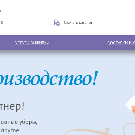
2
40
Скачать каталог
УСЛУГИ ВЫШИВКИ
ДОСТАВКИ И 
тнер!
ловные уборы,
 другое!