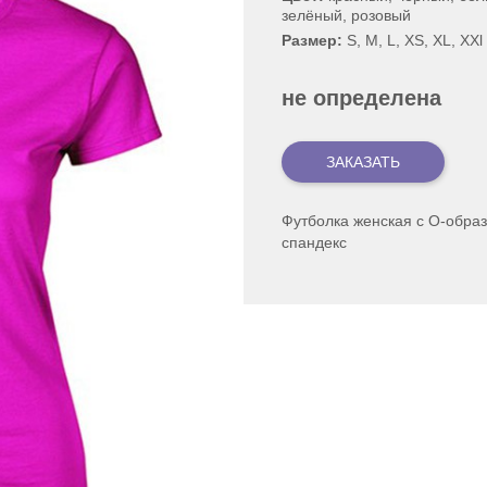
зелёный, розовый
Размер:
S, M, L, XS, XL, XXl
не определена
Футболка женская с О-обра
спандекс