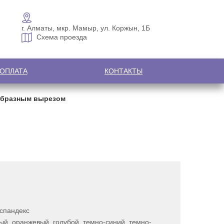
г. Алматы, мкр. Мамыр, ул. Коржын, 1Б
Схема проезда
 ОПЛАТА
КОНТАКТЫ
-образным вырезом
 спандекс
ый, оранжевый, голубой, темно-синий, темно-