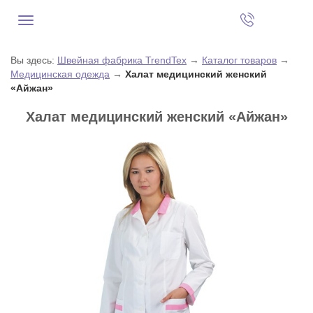
Вы здесь:
Швейная фабрика TrendTex
→
Каталог товаров
→
Медицинская одежда
→
Халат медицинский женский
«Айжан»
Халат медицинский женский «Айжан»