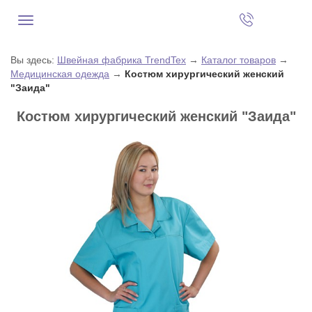
Вы здесь:
Швейная фабрика TrendTex
→
Каталог товаров
→
Медицинская одежда
→
Костюм хирургический женский
"Заида"
Костюм хирургический женский "Заида"