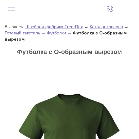
Вы здесь:
Швейная фабрика TrendTex
→
Каталог товаров
→
Готовый текстиль
→
Футболки
→
Футболка с О-образным
вырезом
Футболка с О-образным вырезом