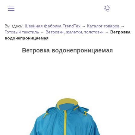
Вы здесь:
Швейная фабрика TrendTex
→
Каталог товаров
→
Готовый текстиль
→
Ветровки, жилетки, толстовки
→
Ветровка
водонепроницаемая
Ветровка водонепроницаемая