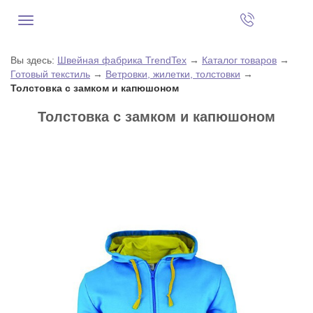
Вы здесь:
Швейная фабрика TrendTex
→
Каталог товаров
→
Готовый текстиль
→
Ветровки, жилетки, толстовки
→
Толстовка с замком и капюшоном
Толстовка с замком и капюшоном