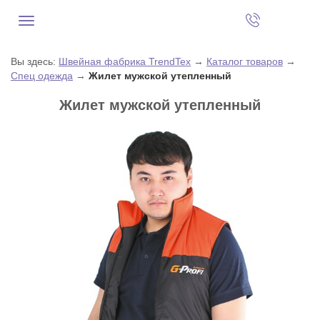
Вы здесь:
Швейная фабрика TrendTex
→
Каталог товаров
→
Спец одежда
→
Жилет мужской утепленный
Жилет мужской утепленный