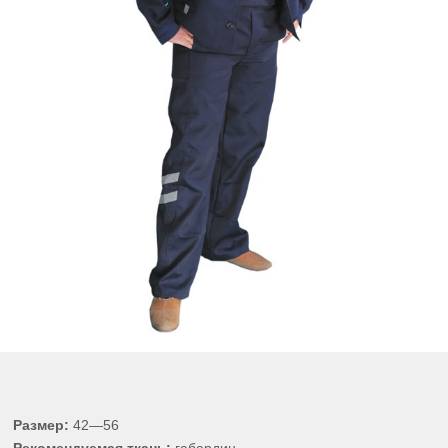
Размер:
42—56