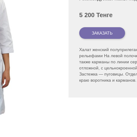
5 200 Тенге
Халат женский полуприлегаю
рельефами На левой полочк
также карманы по линии се
отложной, с цельнокроенной
Застежка — пуговицы. Отдел
краю воротника и карманов.