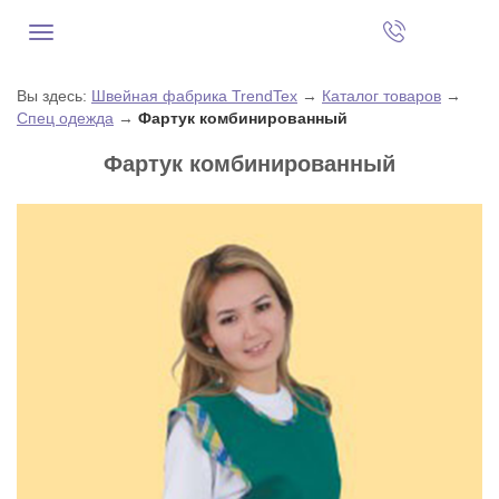
Вы здесь:
Швейная фабрика TrendTex
→
Каталог товаров
→
Спец одежда
→
Фартук комбинированный
Фартук комбинированный