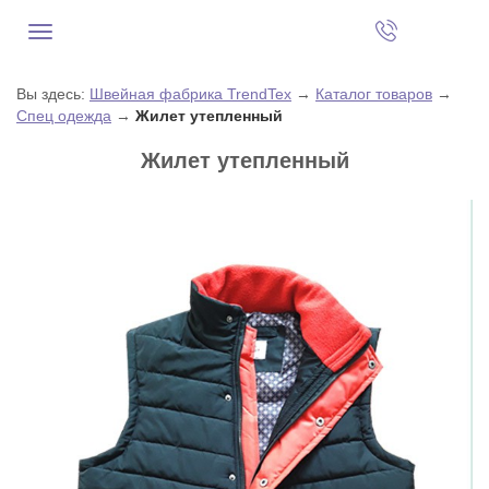
Вы здесь:
Швейная фабрика TrendTex
→
Каталог товаров
→
Спец одежда
→
Жилет утепленный
Жилет утепленный