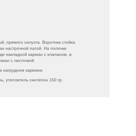
й, прямого силуэта. Воротник стойка.
ан настрочной патой. На полочке
уди накладной карман с клапаном, в
рман с листочкой.
а нагрудном кармане.
ь, утеплитель синтепон 150 гр.